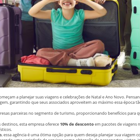
começam a planejar suas viagens e celebrações de Natal e Ano Novo. Pensa
agem, garantindo que seus associados aproveitem ao máximo essa época tão
sas parceiras no segmento de turismo, proporcionando benefícios para que
 destinos, esta empresa oferece
10% de desconto
em pacotes de viagens na
sticos.
o
, essa agência é uma ótima opção para quem deseja planejar sua viagem c
recendo uma variedade de serviços como obtenção de passaportes, vistos, i