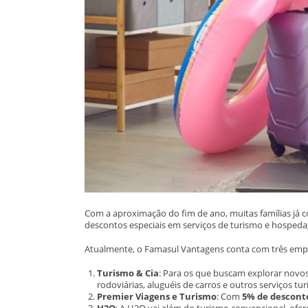
Com a aproximação do fim de ano, muitas famílias já 
descontos especiais em serviços de turismo e hosped
Atualmente, o Famasul Vantagens conta com três empre
Turismo & Cia
: Para os que buscam explorar novos
rodoviárias, aluguéis de carros e outros serviços turí
Premier Viagens e Turismo
: Com
5% de descont
H2O
: A H2O vai além do turismo convencional, ofe